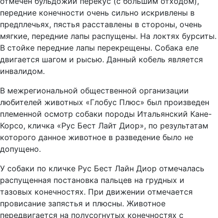
отмечен бульдожий перекус (с большим отходом),
передние конечности очень сильно искривлены в
предплечьях, пястья расставлены в стороны, очень
мягкие, передние лапы распущены. На локтях бурситы.
В стойке передние лапы перекрещены. Собака еле
двигается шагом и рысью. Данный кобель является
инвалидом.
В межрегиональной общественной организации
любителей животных «Глобус Плюс» был произведен
племенной осмотр собаки породы Итальянский Кане-
Корсо, кличка «Рус Бест Лайт Диор», по результатам
которого данное животное в разведение было не
допущено.
У собаки по кличке Рус Бест Лайн Диор отмечалась
распущенная постановка пальцев на грудных и
тазовых конечностях. При движении отмечается
провисание запястья и плюсны. Животное
передвигается на полусогнутых конечностях с