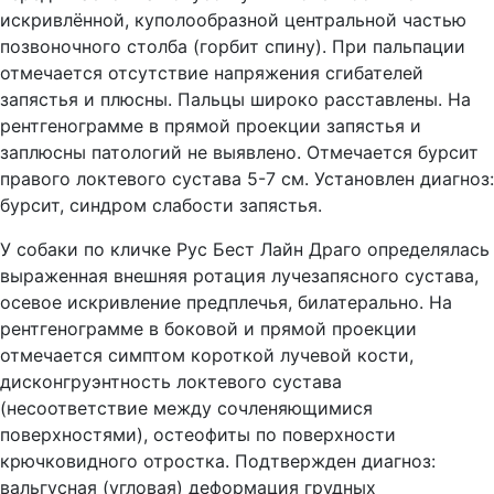
искривлённой, куполообразной центральной частью
позвоночного столба (горбит спину). При пальпации
отмечается отсутствие напряжения сгибателей
запястья и плюсны. Пальцы широко расставлены. На
рентгенограмме в прямой проекции запястья и
заплюсны патологий не выявлено. Отмечается бурсит
правого локтевого сустава 5-7 см. Установлен диагноз:
бурсит, синдром слабости запястья.
У собаки по кличке Рус Бест Лайн Драго определялась
выраженная внешняя ротация лучезапясного сустава,
осевое искривление предплечья, билатерально. На
рентгенограмме в боковой и прямой проекции
отмечается симптом короткой лучевой кости,
дисконгруэнтность локтевого сустава
(несоответствие между сочленяющимися
поверхностями), остеофиты по поверхности
крючковидного отростка. Подтвержден диагноз:
вальгусная (угловая) деформация грудных