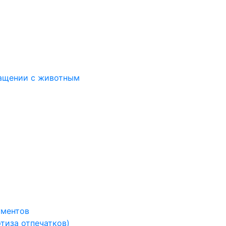
ращении с животным
ументов
тиза отпечатков)