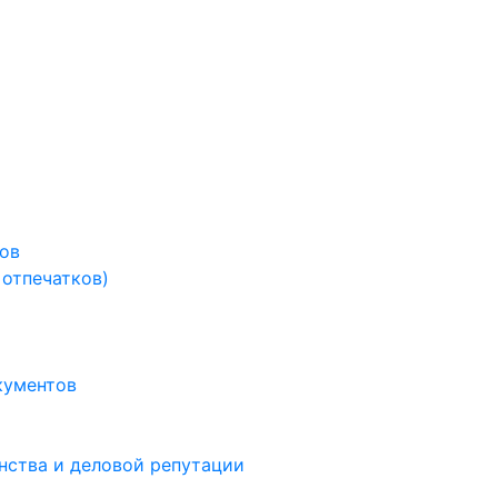
тов
 отпечатков)
кументов
инства и деловой репутации