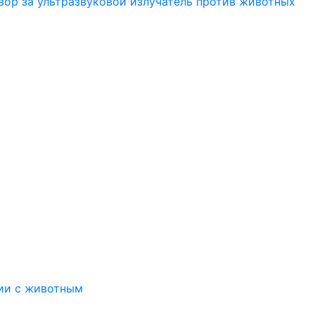
вор за ультразвуковой излучатель против животных
ии с животным